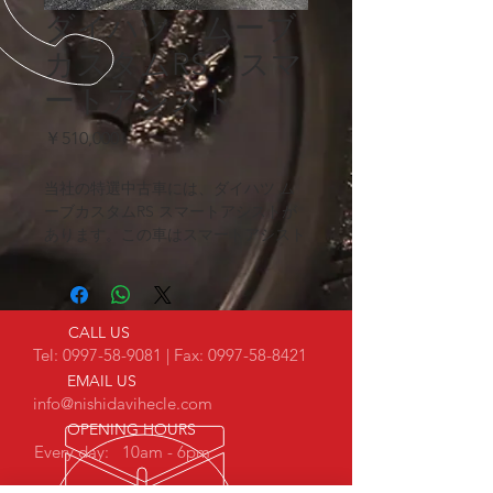
ダイハツ ムーブ
カスタムRS スマ
ートアシスト
価
￥510,000
格
当社の特選中古車には、ダイハツ ム
ーブカスタムRS スマートアシストが
あります。この車はスマートアシスト
付きで安心の装備が充実しており、オ
ートエアコンなどの快適な機能も備わ
っています。さらに、走行距離は
94700㎞で、信頼性の高いパフォーマ
CALL US
ンスを提供します。この車は高品質な
Tel:
0997-58-9081
| Fax:
0997-58-8421
中古車をお探しの方に最適な選択肢で
EMAIL US
す。是非、ご検討ください。
info@nishidavihecle.com
OPENING HOURS
Every day: 10
am - 6pm